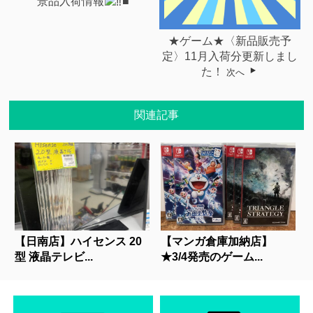
景品入荷情報
■
★ゲーム★〈新品販売予
定〉11月入荷分更新しまし
た！
次へ
関連記事
【日南店】ハイセンス 20
【マンガ倉庫加納店】
型 液晶テレビ...
★3/4発売のゲーム...