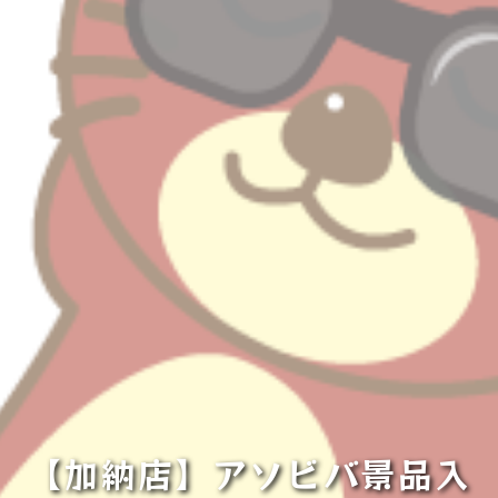
【加納店】アソビバ景品入