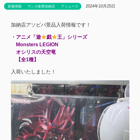
2024年10月25日
新着情報
マンガ倉庫加納店
アミューズ
加納店アソビバ景品入荷情報です！
・アニメ「遊
戯
王」シリーズ
Monsters LEGION
オシリスの天空竜
【全1種】
入荷いたしました！