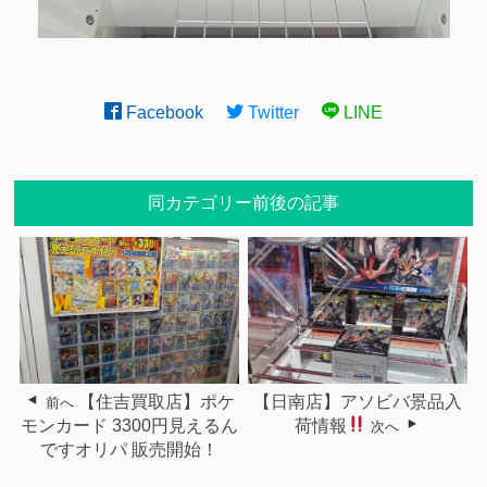
Facebook
Twitter
LINE
同カテゴリー前後の記事
【住吉買取店】ポケ
【日南店】アソビバ景品入
前へ
モンカード 3300円見えるん
荷情報
次へ
ですオリパ 販売開始！