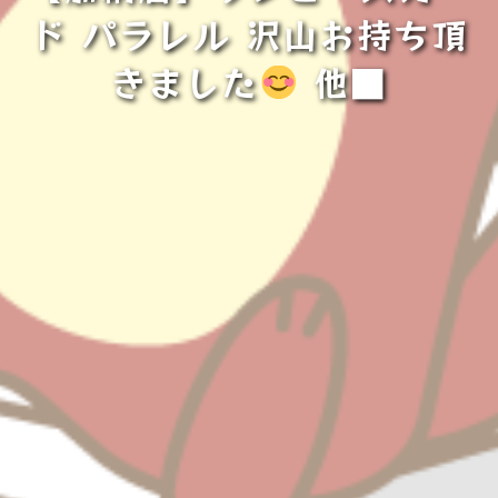
ド パラレル 沢山お持ち頂
きました
他■