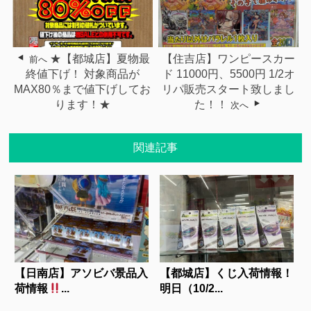
★【都城店】夏物最
【住吉店】ワンピースカー
前へ
終値下げ！ 対象商品が
ド 11000円、5500円 1/2オ
MAX80％まで値下げしてお
リパ販売スタート致しまし
ります！★
た！！
次へ
関連記事
【日南店】アソビバ景品入
【都城店】くじ入荷情報！
荷情報
...
明日（10/2...