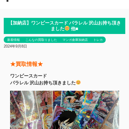
■
【加納店】ワンピースカード パラレル 沢山お持ち頂き
ました
他■
新着情報
こんなの買取りました
マンガ倉庫加納店
トレカ
2024年9月8日
★買取情報★
ワンピースカード
パラレル 沢山お持ち頂きました