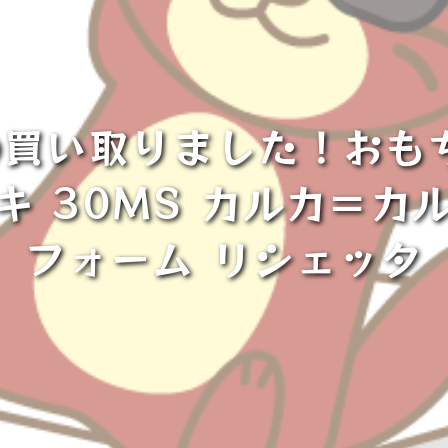
買い取りました！おも
キ 30MS カルカ＝カ
フォーム リシェッタ