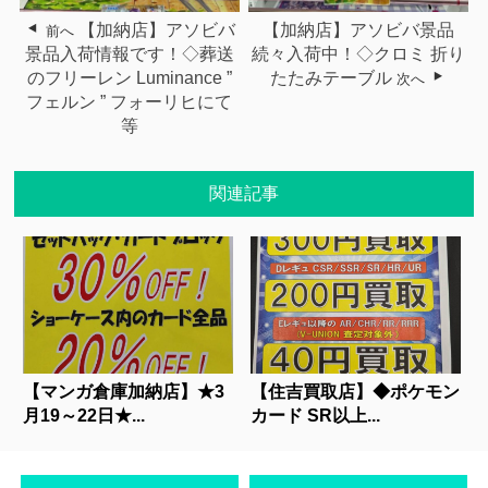
【加納店】アソビバ
【加納店】アソビバ景品
前へ
景品入荷情報です！◇葬送
続々入荷中！◇クロミ 折り
のフリーレン Luminance ”
たたみテーブル
次へ
フェルン ” フォーリヒにて
等
関連記事
【マンガ倉庫加納店】★3
【住吉買取店】◆ポケモン
月19～22日★...
カード SR以上...