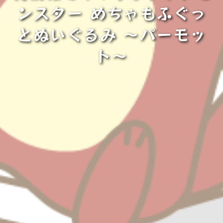
ンスター めちゃもふぐっ
とぬいぐるみ 〜パーモッ
ト～