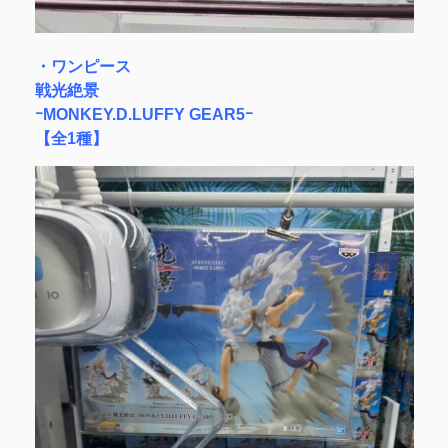
・ワンピース
戦光絶景
ｰMONKEY.D.LUFFY GEAR5ｰ
【全1種】