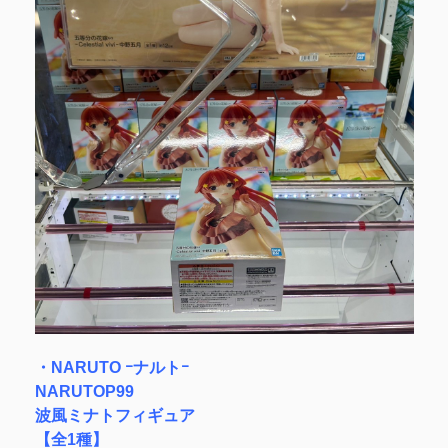
・NARUTO ｰナルトｰ
NARUTOP99
波風ミナトフィギュア
【全1種】