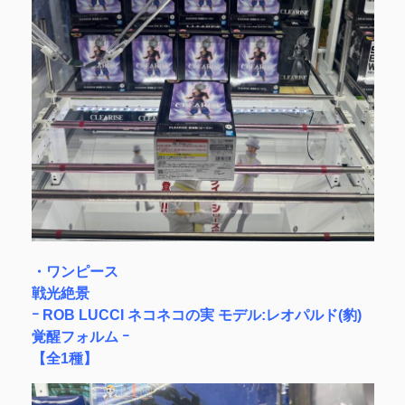
・ワンピース
戦光絶景
ｰ ROB LUCCI ネコネコの実 モデル:レオパルド(豹)
覚醒フォルム ｰ
【全1種】