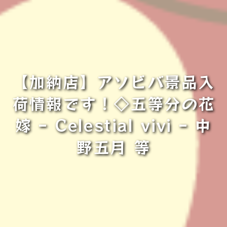
【加納店】アソビバ景品入
荷情報です！◇五等分の花
嫁 ｰ Celestial vivi ｰ 中
野五月 等