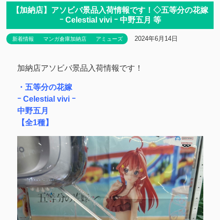
【加納店】アソビバ景品入荷情報です！◇五等分の花嫁
ｰ Celestial vivi ｰ 中野五月 等
2024年6月14日
新着情報
マンガ倉庫加納店
アミューズ
加納店アソビバ景品入荷情報です！
・五等分の花嫁
ｰ Celestial vivi ｰ
中野五月
【全1種】