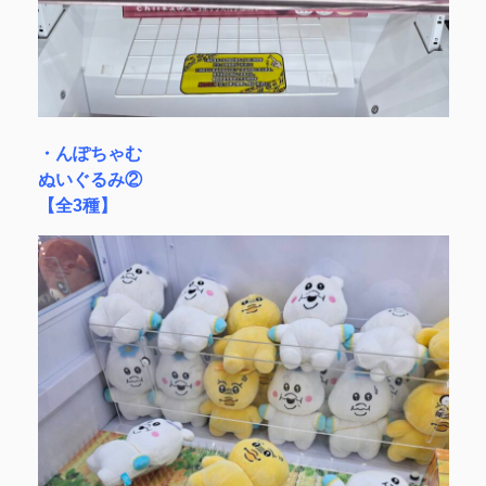
・んぽちゃむ
ぬいぐるみ②
【全3種】