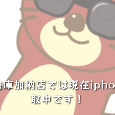
庫加納店では現在iphon
取中です！