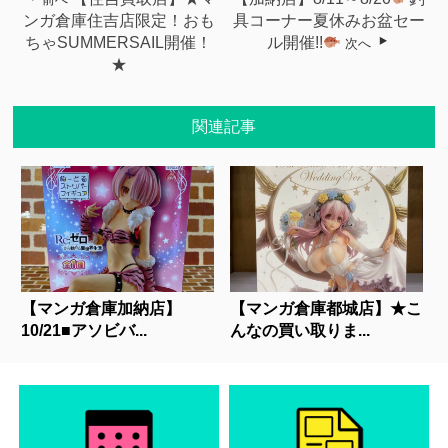
ンガ倉庫住吉店限定！おも
具コーナー夏休みお盆セー
ちゃSUMMERSAIL開催！
ル開催!!
次へ
★
関連記事
【マンガ倉庫加納店】
【マンガ倉庫都城店】★こ
10/21■アソビバ...
んなの買い取りま...