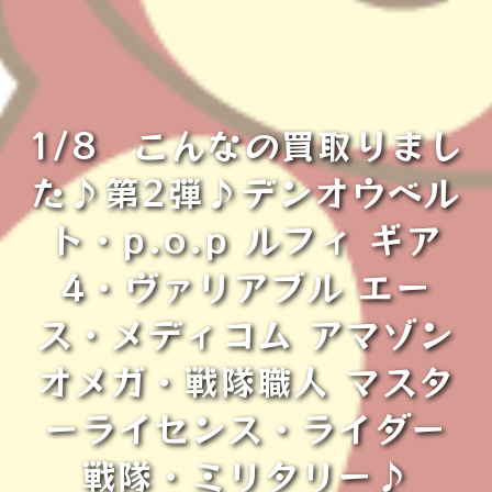
1/8 こんなの買取りまし
た♪第2弾♪デンオウベル
ト・p.o.p ルフィ ギア
4・ヴァリアブル エー
ス・メディコム アマゾン
オメガ・戦隊職人 マスタ
ーライセンス・ライダー
戦隊・ミリタリー♪