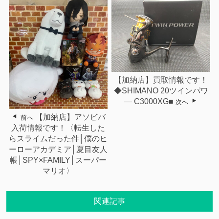
【加納店】買取情報です！
◆SHIMANO 20ツインパワ
― C3000XG■
次へ
【加納店】アソビバ
前へ
入荷情報です！〈転生した
らスライムだった件│僕のヒ
ーローアカデミア│夏目友人
帳│SPY×FAMILY│スーパー
マリオ〉
関連記事