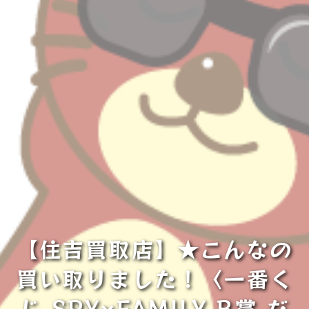
【住吉買取店】★こんなの
買い取りました！〈一番く
じ SPY×FAMILY B賞 だ