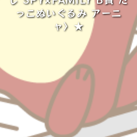
っこぬいぐるみ アーニ
ャ〉★