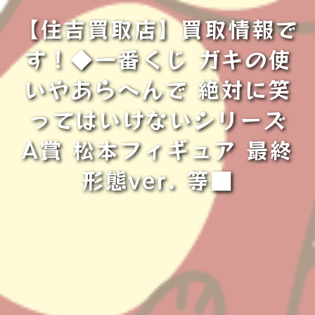
【住吉買取店】買取情報で
す！◆一番くじ ガキの使
いやあらへんで 絶対に笑
ってはいけないシリーズ
A賞 松本フィギュア 最終
形態ver. 等■