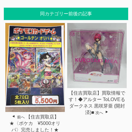
同カテゴリー前後の記事
【住吉買取店】買取情報で
す！◆アルター ToLOVEる
ダークネス 黒咲芽亜 (開封
済)■
次へ
【住吉買取店】
前へ
★〈ポケカ ¥5000オリ
パ〉完売しました！★