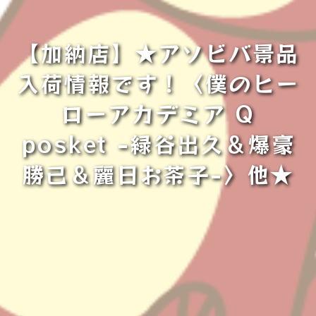
【加納店】★アソビバ景品
入荷情報です！〈僕のヒー
ローアカデミア Q
posket -緑谷出久＆爆豪
勝己＆麗日お茶子-〉他★