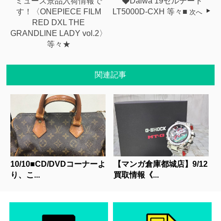
ミューズ景品入荷情報で
◆Daiwa 19セルテート
す！〈ONEPIECE FILM
LT5000D-CXH 等々■
次へ
RED DXL THE
GRANDLINE LADY vol.2〉
等々★
関連記事
10/10■CD/DVDコーナーよ
【マンガ倉庫都城店】9/12
り、こ...
買取情報《...