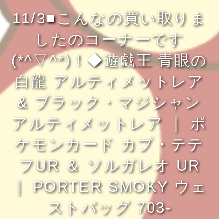
11/3■こんなの買い取りま
したのコーナーです
(*^▽^*)！◆遊戯王 青眼の
白龍 アルティメットレア
& ブラック・マジシャン
アルティメットレア ｜ ポ
ケモンカード カプ・テテ
フUR ＆ ソルガレオ UR
｜ PORTER SMOKY ウェ
ストバッグ 703-