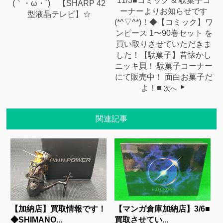
11/3■コミック & 駄菓子コ
(｀・ω・´)ゞ【SHARP 42
ーナーよりお知らせです
型液晶テレビ】☆
(*^▽^*)！◆【コミック】ワ
ンピース 1〜90巻セット を
買い取りさせていただきま
した！【駄菓子】昔懐かし
ニッキ貝！ 駄菓子コーナー
にて販売中！ 面白お菓子だ
よ！■
次へ
関連記事
【加納店】買取情報です！
【マンガ倉庫加納店】3/6■
◆SHIMANO...
買取させてい...