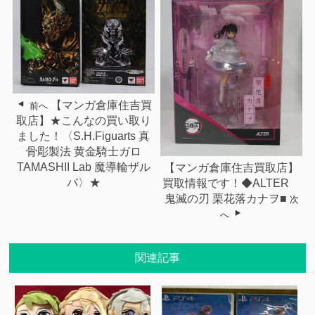
【マンガ倉庫住吉買
前へ
取店】★こんなの買い取り
ました！〈S.H.Figuarts 真
骨彫製法 黄金騎士ガロ
TAMASHII Lab 魔導輪ザル
【マンガ倉庫住吉買取店】
バ〉★
買取情報です！◆ALTER
鬼滅の刃 栗花落カナヲ■
次
へ
関連記事