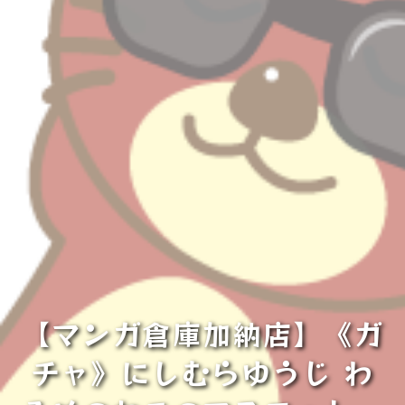
【マンガ倉庫加納店】《ガ
チャ》にしむらゆうじ わ