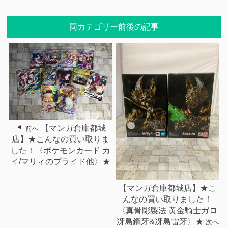
同カテゴリー前後の記事
【マンガ倉庫都城
前へ
店】★こんなの買い取りま
した！〈ポケモンカード カ
イ/マリィのプライド他〉★
【マンガ倉庫都城店】★こ
んなの買い取りました！
〈真骨彫製法 黄金騎士ガロ
冴島鋼牙&冴島雷牙〉★
次へ