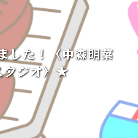
ました！〈中森明菜
ットスタジオ〉★