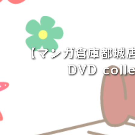
【マンガ倉庫都城
DVD col