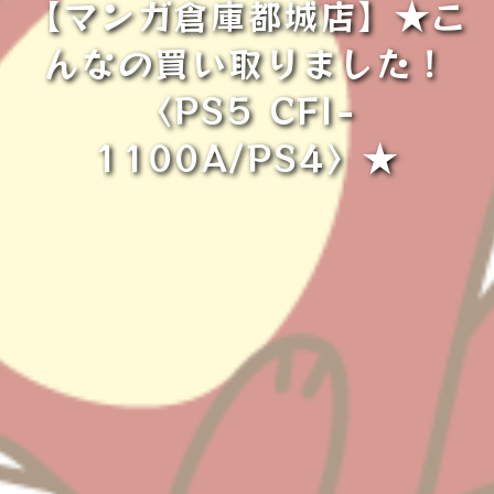
【マンガ倉庫都城店】★こ
んなの買い取りました！
〈PS5 CFI-
1100A/PS4〉★