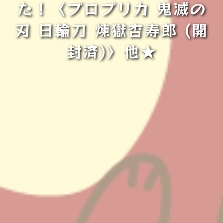
た！〈プロプリカ 鬼滅の
刃 日輪刀 煉獄杏寿郎 (開
封済)〉他★