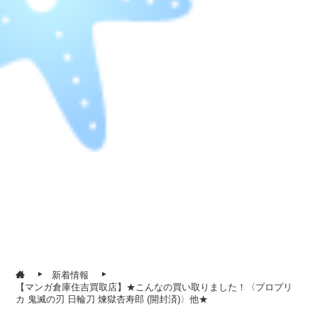
新着情報
【マンガ倉庫住吉買取店】★こんなの買い取りました！〈プロプリ
カ 鬼滅の刃 日輪刀 煉獄杏寿郎 (開封済)〉他★