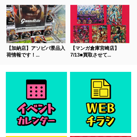
【加納店】アソビバ景品入
【マンガ倉庫宮崎店】
荷情報です！...
7/13■買取させて...