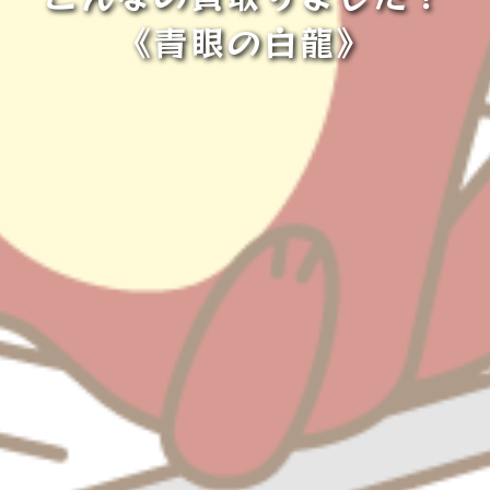
《青眼の白龍》