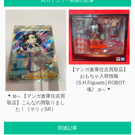
同カテゴリー前後の記事
【マンガ倉庫住吉買取店】
おもちゃ入荷情報
《S.H.Figuarts│ROBOT
魂》
次へ
【マンガ倉庫住吉買
前へ
取店】こんなの買取りまし
た！《マリィSR》
関連記事