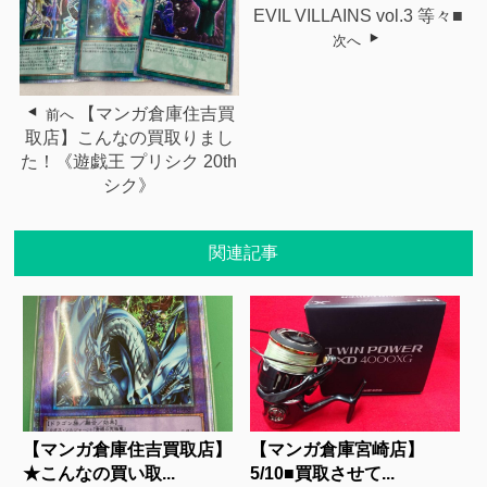
EVIL VILLAINS vol.3 等々■
次へ
【マンガ倉庫住吉買
前へ
取店】こんなの買取りまし
た！《遊戯王 プリシク 20th
シク》
関連記事
【マンガ倉庫住吉買取店】
【マンガ倉庫宮崎店】
★こんなの買い取...
5/10■買取させて...