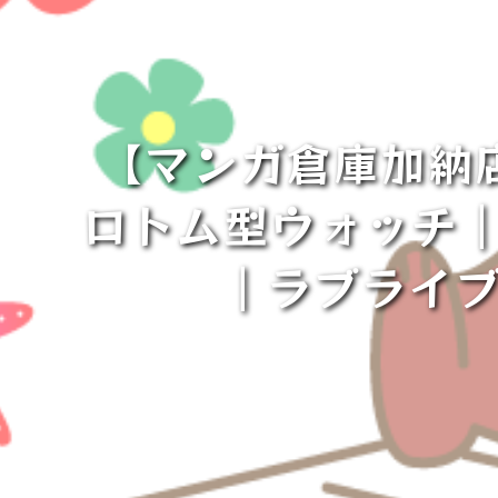
【マンガ倉庫加納店
ロトム型ウォッチ｜
｜ラブライブ