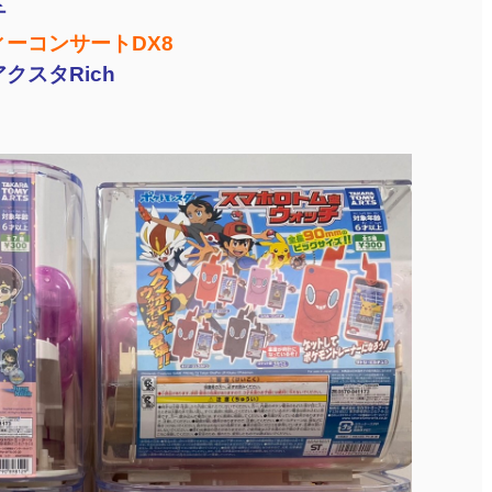
チ
ーコンサートDX8
クスタRich