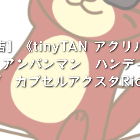
】《tinyTAN アク
アンパンマン ハンデ
 カプセルアクスタRi