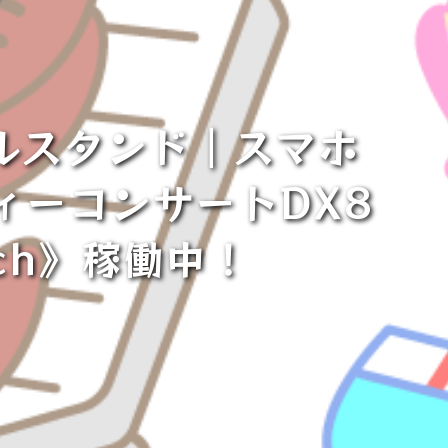
リルスタンド｜スマホ
ィーコンサートDX8
ch》稼働中！