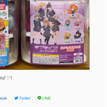
‘◇’)ゞ
book
Twitter
LINE