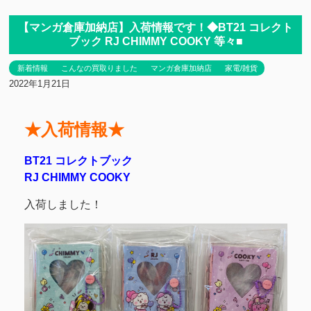
【マンガ倉庫加納店】入荷情報です！◆BT21 コレクト
ブック RJ CHIMMY COOKY 等々■
新着情報
こんなの買取りました
マンガ倉庫加納店
家電/雑貨
2022年1月21日
★入荷情報★
BT21 コレクトブック
RJ CHIMMY COOKY
入荷しました！