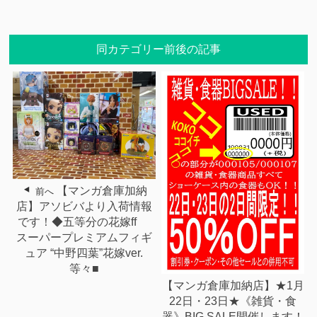
同カテゴリー前後の記事
【マンガ倉庫加納
前へ
店】アソビバより入荷情報
です！◆五等分の花嫁ff
スーパープレミアムフィギ
ュア “中野四葉”花嫁ver.
等々■
【マンガ倉庫加納店】★1月
22日・23日★《雑貨・食
器》BIG SALE開催します！