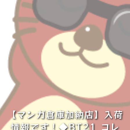
【マンガ倉庫加納店】入荷
情報です！◆BT21 コレ