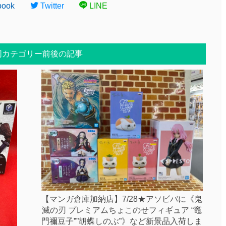
book
Twitter
LINE
同カテゴリー前後の記事
【マンガ倉庫加納店】7/28★アソビバに《鬼
滅の刃 プレミアムちょこのせフィギュア “竈
門禰󠄀豆子””胡蝶しのぶ”》など新景品入荷しま