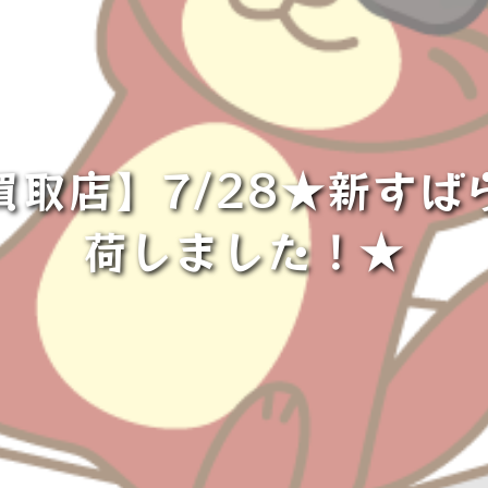
買取店】7/28★新すば
荷しました！★