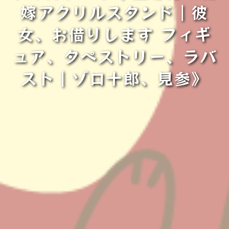
嫁アクリルスタンド｜彼
女、お借りします フィギ
ュア、タペストリー、ラバ
スト｜ゾロ十郎、見参》