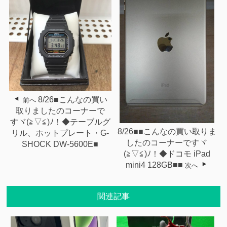
8/26■こんなの買い
前へ
取りましたのコーナーで
すヾ(≧▽≦)ﾉ！◆テーブルグ
8/26■■こんなの買い取りま
リル、ホットプレート・G-
したのコーナーですヾ
SHOCK DW-5600E■
(≧▽≦)ﾉ！◆ドコモ iPad
mini4 128GB■■
次へ
関連記事