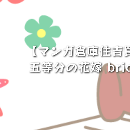
【マンガ倉庫住吉
五等分の花嫁 bri