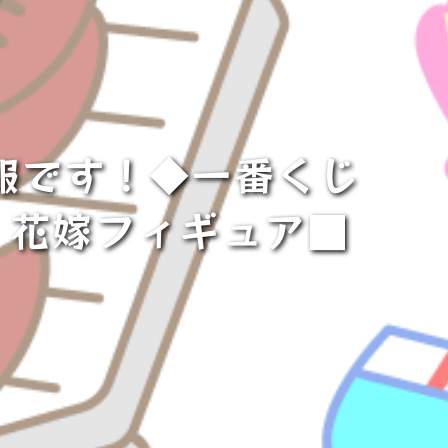
報です！◆一番くじ
五月 花嫁フィギュア■