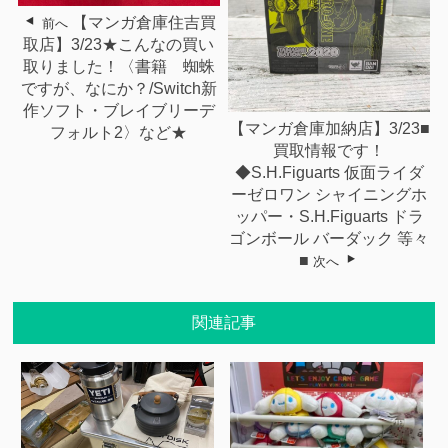
【マンガ倉庫住吉買
前へ
取店】3/23★こんなの買い
取りました！〈書籍 蜘蛛
ですが、なにか？/Switch新
作ソフト・ブレイブリーデ
【マンガ倉庫加納店】3/23■
フォルト2〉など★
買取情報です！
◆S.H.Figuarts 仮面ライダ
ーゼロワン シャイニングホ
ッパー・S.H.Figuarts ドラ
ゴンボール バーダック 等々
■
次へ
関連記事