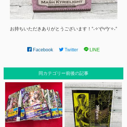
お持ちいただきありがとうございます！°˖✧◝(⁰▿⁰)◜✧˖°
Facebook
Twitter
LINE
同カテゴリー前後の記事