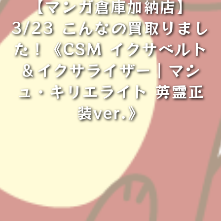
【マンガ倉庫加納店】
3/23 こんなの買取りまし
た！《CSM イクサベルト
＆イクサライザー｜マシ
ュ・キリエライト 英霊正
装ver.》