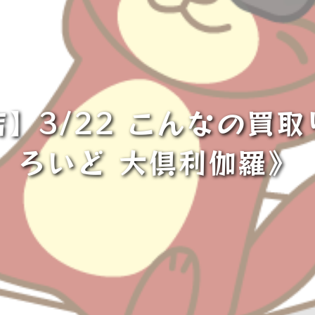
】3/22 こんなの買
ろいど 大倶利伽羅》