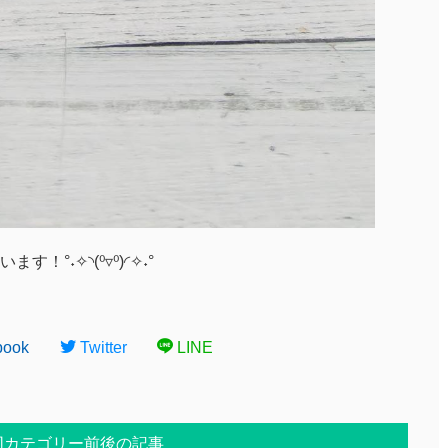
°˖✧◝(⁰▿⁰)◜✧˖°
book
Twitter
LINE
同カテゴリー前後の記事