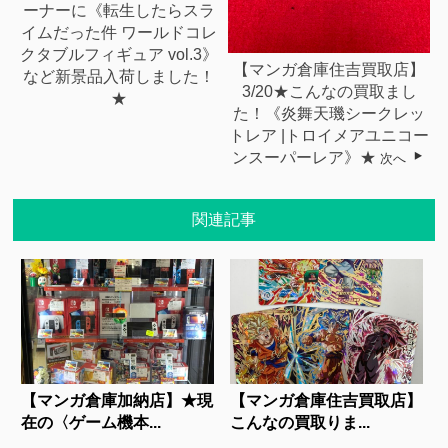
ーナーに《転生したらスラ
イムだった件 ワールドコレ
クタブルフィギュア vol.3》
【マンガ倉庫住吉買取店】
など新景品入荷しました！
3/20★こんなの買取まし
★
た！《炎舞天璣シークレッ
トレア |トロイメアユニコー
ンスーパーレア》★
次へ
関連記事
【マンガ倉庫加納店】★現
【マンガ倉庫住吉買取店】
在の〈ゲーム機本...
こんなの買取りま...