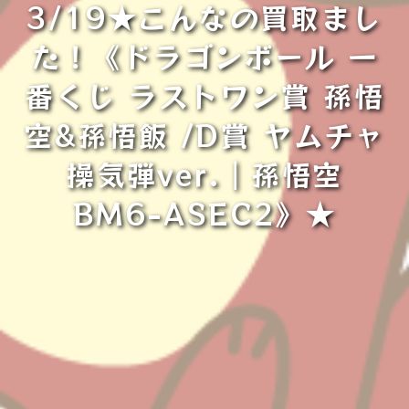
3/19★こんなの買取まし
た！《ドラゴンボール 一
番くじ ラストワン賞 孫悟
空&孫悟飯 /D賞 ヤムチャ
操気弾ver.｜孫悟空
BM6-ASEC2》★