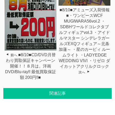
■8/10■アミューズ入荷情報
■・ワンピースWCF
MUGIWARA56vol.2 ・
SDBHワールドコレクタブ
ルフィギュアvol.3 ・アイド
ルマスター シンデレラガー
ルズEXQフィギュア～北条
加蓮～ ・星のカービィ ルー
■8/10■CD/DVD月替
ムライト ・LADYEDGE
前へ
わり買取保証キャンペーン
WEDDING VIVI ・リゼロ ダ
開催！！８月は、洋画
イカットアクリルクロック
DVD/Blu-ray!! 最低買取保証
次へ
額 200円!!■
関連記事