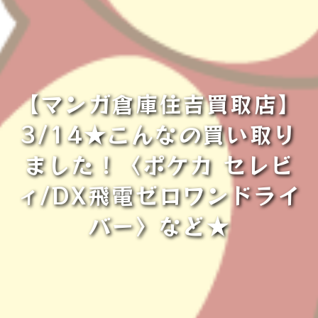
【マンガ倉庫住吉買取店】
3/14★こんなの買い取り
ました！〈ポケカ セレビ
ィ/DX飛電ゼロワンドライ
バー〉など★