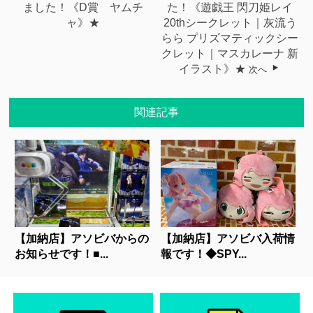
ました！《D賞 ヤムチ
た！《遊戯王 閃刀姫レイ
ャ》★
20thシークレット｜灰流う
らら プリズマティックシー
クレット｜マスカレーナ 新
イラスト》★
次へ
関連記事
【加納店】アソビバからの
【加納店】アソビバ入荷情
お知らせです！■...
報です！◆SPY...