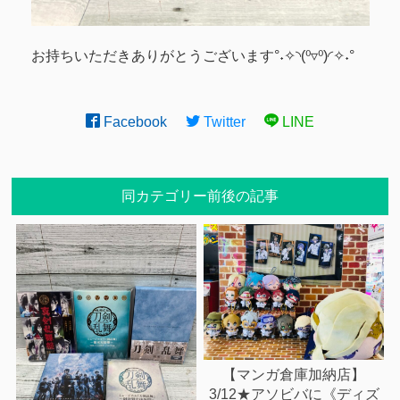
お持ちいただきありがとうございます°˖✧◝(⁰▿⁰)◜✧˖°
Facebook
Twitter
LINE
同カテゴリー前後の記事
【マンガ倉庫加納店】
3/12★アソビバに《ディズ