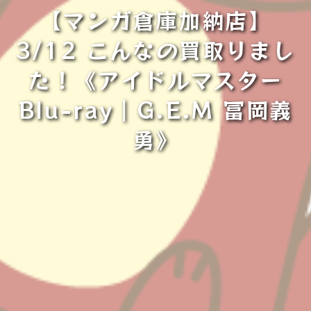
【マンガ倉庫加納店】
3/12 こんなの買取りまし
た！《アイドルマスター
Blu-ray｜G.E.M 冨岡義
勇》