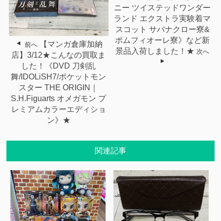
ニー ツイステッドワンダー
ランド エクストラ実験着マ
スコット サバナクロー寮&
ポムフィオーレ寮》など新
【マンガ倉庫加納
前へ
景品入荷しました！★
次へ
店】3/12★こんなの買取ま
した！《DVD 刀剣乱
舞/IDOLiSH7/ポケットモン
スター THE ORIGIN｜
S.H.Figuarts オメガモン プ
レミアムカラーエディショ
ン》★
関連記事