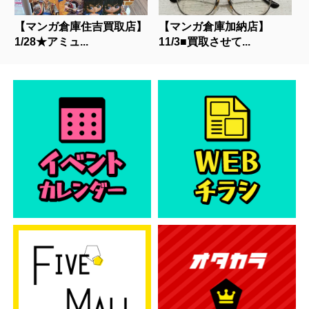
【マンガ倉庫住吉買取店】
【マンガ倉庫加納店】
1/28★アミュ...
11/3■買取させて...