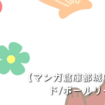
【マンガ倉庫都城店
ド/ポールリ