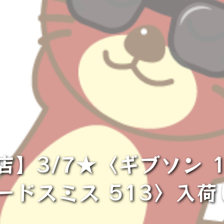
】3/7★〈ギブソン 
ードスミス 513〉入