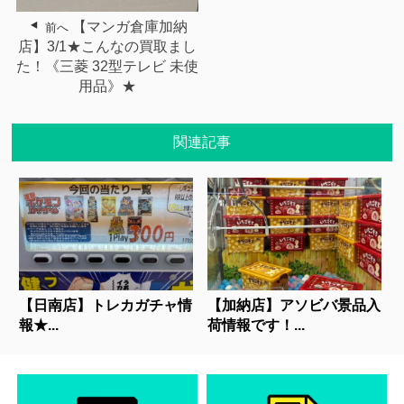
【マンガ倉庫加納
前へ
店】3/1★こんなの買取まし
た！《三菱 32型テレビ 未使
用品》★
関連記事
【日南店】トレカガチャ情
【加納店】アソビバ景品入
報★...
荷情報です！...