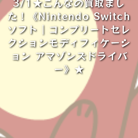
3/1★こんなの買取まし
た！《Nintendo Switch
ソフト｜コンプリートセレ
クションモディフィケーシ
ョン アマゾンズドライバ
ー》★