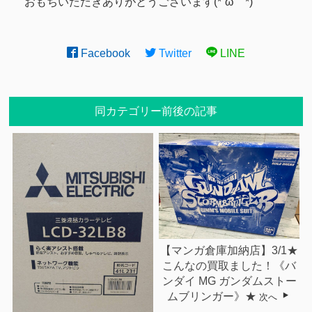
おもちいただきありがとうございます(*´ω｀*)
Facebook
Twitter
LINE
同カテゴリー前後の記事
【マンガ倉庫加納店】3/1★
こんなの買取ました！《バ
ンダイ MG ガンダムストー
ムブリンガー》★
次へ