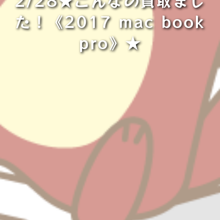
2/28★こんなの買取まし
た！《2017 mac book
pro》★