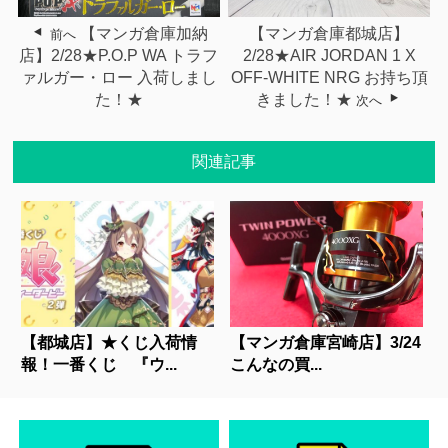
【マンガ倉庫加納
【マンガ倉庫都城店】
前へ
店】2/28★P.O.P WA トラフ
2/28★AIR JORDAN 1 X
ァルガー・ロー 入荷しまし
OFF-WHITE NRG お持ち頂
た！★
きました！★
次へ
関連記事
【都城店】★くじ入荷情
【マンガ倉庫宮崎店】3/24
報！一番くじ 『ウ...
こんなの買...