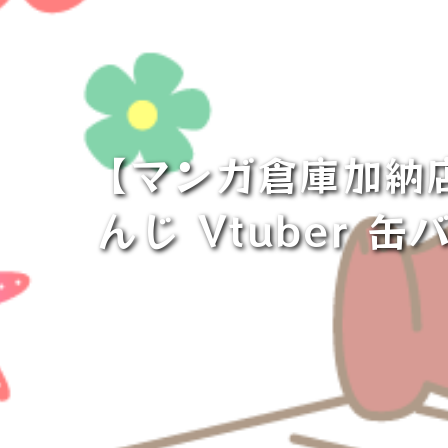
【マンガ倉庫加納
んじ Vtuber