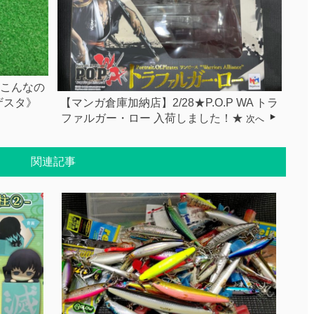
 こんなの
【マンガ倉庫加納店】2/28★P.O.P WA トラ
ザスタ》
ファルガー・ロー 入荷しました！★
次へ
関連記事