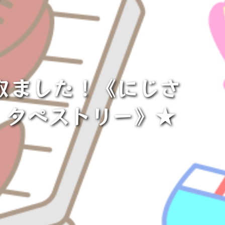
取ました！《にじさ
ド タペストリー》★