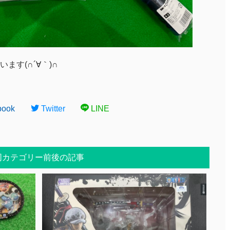
ます(∩´∀｀)∩
book
Twitter
LINE
同カテゴリー前後の記事