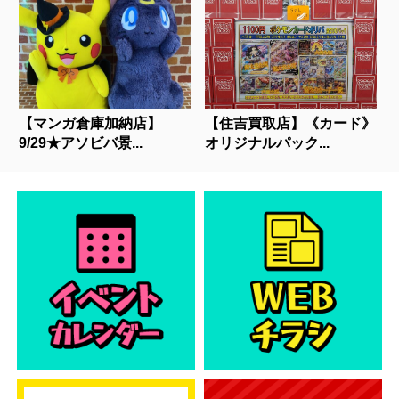
【マンガ倉庫加納店】
【住吉買取店】《カード》
9/29★アソビバ景...
オリジナルパック...