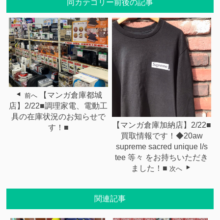
同カテゴリー前後の記事
【マンガ倉庫都城
前へ
店】2/22■調理家電、電動工
具の在庫状況のお知らせで
【マンガ倉庫加納店】2/22■
す！■
買取情報です！◆20aw
supreme sacred unique l/s
tee 等々 をお持ちいただき
ました！■
次へ
関連記事