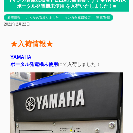
【マンガ倉庫都城店】2/22■入荷情報です！◆YAMAHA
ポータル発電機未使用 を入荷いたしました！■
新着情報
こんなの買取りました
マンガ倉庫都城店
家電/雑貨
2021年2月22日
★入荷情報★
YAMAHA
ポータル発電機未使用
にて入荷しました！