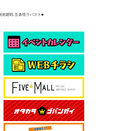
呪術廻戦 五条悟ラバスト■