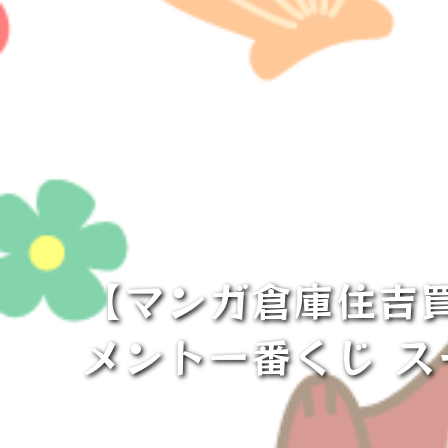
【マンガ倉庫住吉買
メント一番くじ ス