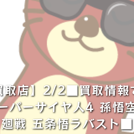
取店】2/2■買取情
ーパーサイヤ人4 孫悟
廻戦 五条悟ラバスト■