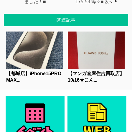
ました！■
175-53 等々■
次へ
関連記事
【都城店】iPhone15PRO
【マンガ倉庫住吉買取店】
MAX...
10/16★こん...