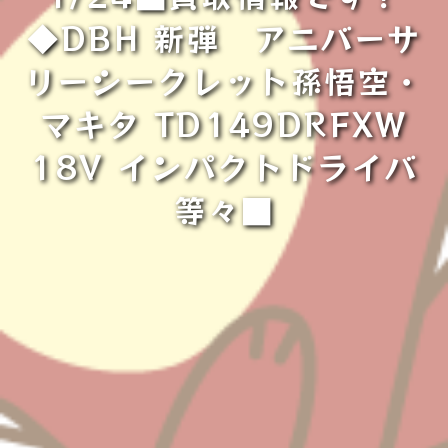
◆DBH 新弾 アニバーサ
リーシークレット孫悟空・
マキタ TD149DRFXW
18V インパクトドライバ
等々■