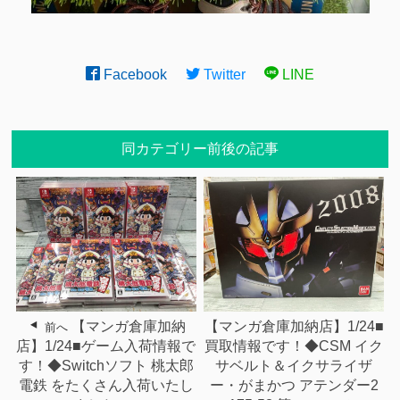
Facebook
Twitter
LINE
同カテゴリー前後の記事
【マンガ倉庫加納
【マンガ倉庫加納店】1/24■
前へ
店】1/24■ゲーム入荷情報で
買取情報です！◆CSM イク
す！◆Switchソフト 桃太郎
サベルト＆イクサライザ
電鉄 をたくさん入荷いたし
ー・がまかつ アテンダー2