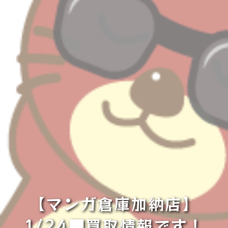
【マンガ倉庫加納店】
1/24■買取情報です！