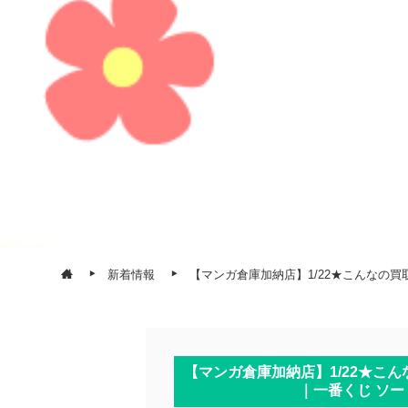
新着情報
【マンガ倉庫加納店】1/22★こんなの
【マンガ倉庫加納店】1/22★こ
｜一番くじ ソー