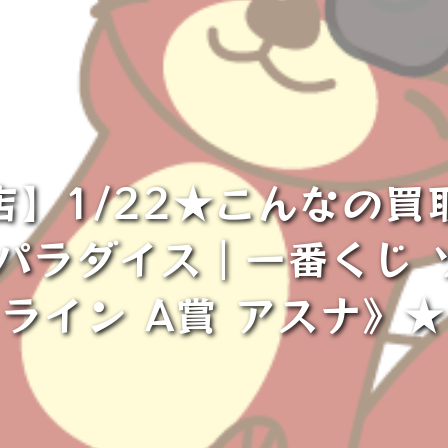
店】1/22★こんなの買
ルパラダイス｜一番くじ 
ライン A賞 アスナ》★