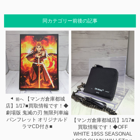
同カテゴリー前後の記事
【マンガ倉庫都城
前へ
店】1/17■買取情報です！◆
劇場版 鬼滅の刃 無限列車編
パンフレット オリジナルド
【マンガ倉庫都城店】1/17■
ラマCD付き■
買取情報です！◆OFF
WHITE 19SS SEASONAL