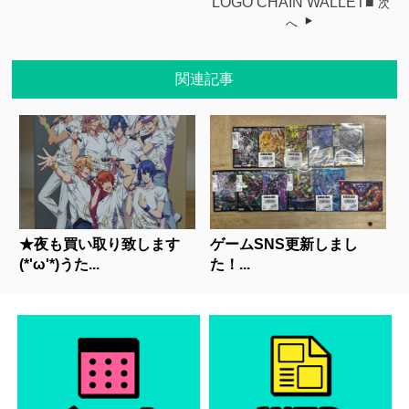
LOGO CHAIN WALLET■
次
へ
関連記事
★夜も買い取り致します
ゲームSNS更新しまし
(*'ω'*)うた...
た！...