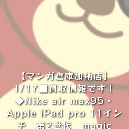
【マンガ倉庫加納店】
1/17■買取情報です！
◆Nike air max95・
Apple iPad pro 11イン
チ 第2世代 magic