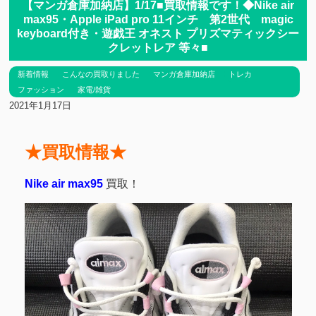
【マンガ倉庫加納店】1/17■買取情報です！◆Nike air
max95・Apple iPad pro 11インチ 第2世代 magic
keyboard付き・遊戯王 オネスト プリズマティックシー
クレットレア 等々■
新着情報
こんなの買取りました
マンガ倉庫加納店
トレカ
ファッション
家電/雑貨
2021年1月17日
★買取情報★
Nike air max95
買取！