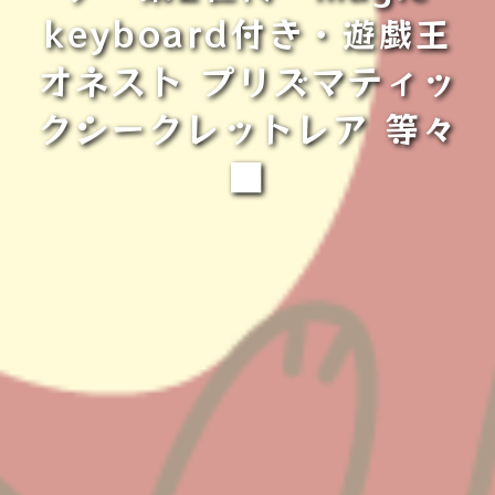
keyboard付き・遊戯王
オネスト プリズマティッ
クシークレットレア 等々
■