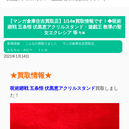
【マンガ倉庫住吉買取店】1/14■買取情報です！◆呪術
廻戦 五条悟 伏黒恵アクリルスタンド・遊戯王 教導の聖
女エクレシア 等々■
新着情報
こんなの買取りました
マンガ倉庫住吉買取店
おもちゃ・ホビー
トレカ
2021年1月14日
★買取情報★
呪術廻戦 五条悟 伏黒恵アクリルスタンド
買取しまし
た！