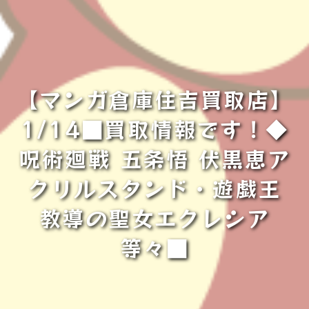
【マンガ倉庫住吉買取店】
1/14■買取情報です！◆
呪術廻戦 五条悟 伏黒恵ア
クリルスタンド・遊戯王
教導の聖女エクレシア
等々■