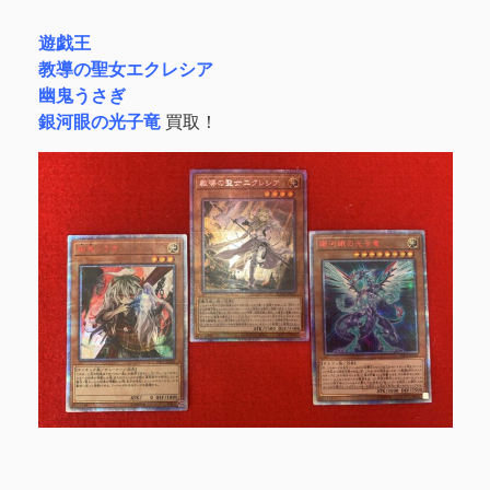
遊戯王
教導の聖女エクレシア
幽鬼うさぎ
銀河眼の光子竜
買取！