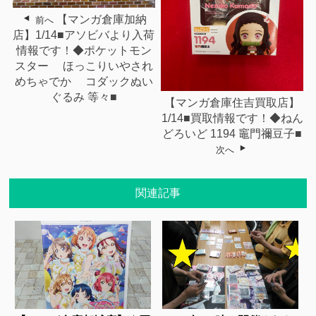
【マンガ倉庫加納
前へ
店】1/14■アソビバより入荷
情報です！◆ポケットモン
スター ほっこりいやされ
めちゃでか コダックぬい
ぐるみ 等々■
【マンガ倉庫住吉買取店】
1/14■買取情報です！◆ねん
どろいど 1194 竈門禰󠄀豆子■
次へ
関連記事