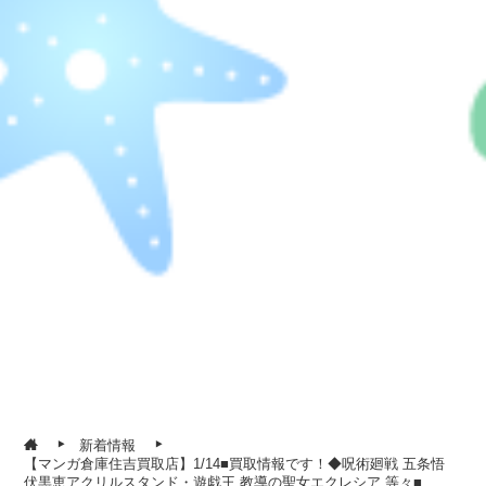
新着情報
【マンガ倉庫住吉買取店】1/14■買取情報です！◆呪術廻戦 五条悟
伏黒恵アクリルスタンド・遊戯王 教導の聖女エクレシア 等々■