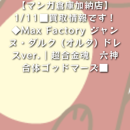
【マンガ倉庫加納店】
1/11■買取情報です！
◆Max Factory ジャン
ヌ・ダルク (オルタ) ドレ
スver.｜超合金魂 六神
合体ゴッドマーズ■