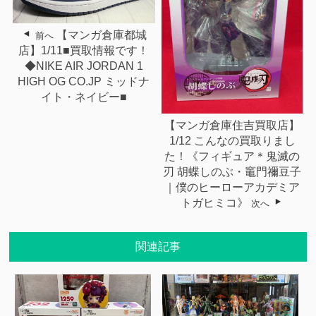
【マンガ倉庫都城
前へ
店】1/11■買取情報です！
◆NIKE AIR JORDAN 1
HIGH OG CO.JP ミッドナ
イト・ネイビー■
【マンガ倉庫住吉買取店】
1/12 こんなの買取りまし
た！《フィギュア＊鬼滅の
刃 胡蝶しのぶ・竈門禰豆子
｜僕のヒーローアカデミア
トガヒミコ》
次へ
関連記事