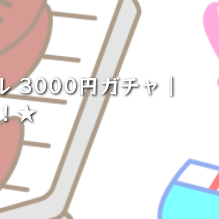
 3000円ガチャ｜
！★