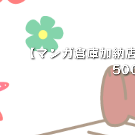
【マンガ倉庫加納店
5