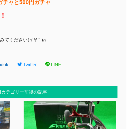
ガチャと500円ガチャ
！
てください(∩´∀｀)∩
book
Twitter
LINE
同カテゴリー前後の記事