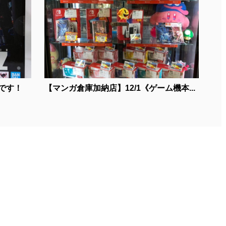
です！
【マンガ倉庫加納店】12/1《ゲーム機本...