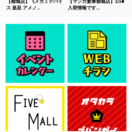
【都城店】《メガミデバイ
【マンガ倉庫都城店】1/1■
ス 皇巫 アメノ...
入荷情報です...