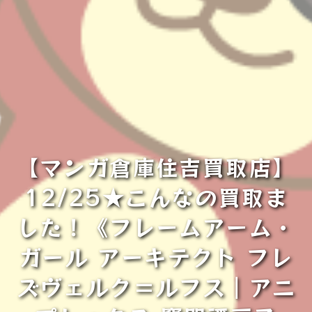
【マンガ倉庫住吉買取店】
12/25★こんなの買取ま
した！《フレームアーム・
ガール アーキテクト フレ
ズヴェルク＝ルフス｜アニ