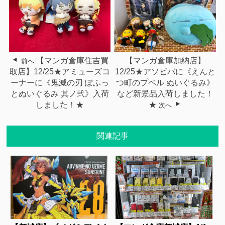
【マンガ倉庫住吉買
【マンガ倉庫加納店】
前へ
取店】12/25★アミューズコ
12/25★アソビバに《えんと
ーナーに《鬼滅の刃 ぽふっ
つ町のプペル ぬいぐるみ》
とぬいぐるみ 其ノ弐》入荷
など新景品入荷しました！
しました！★
★
次へ
関連記事