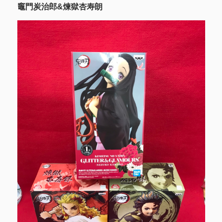
竈門炭治郎&煉獄杏寿朗