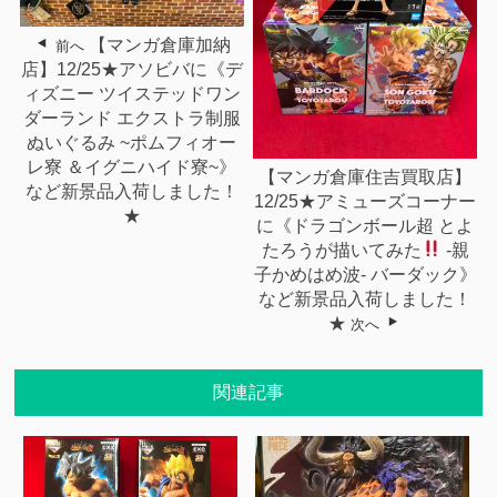
【マンガ倉庫加納
前へ
店】12/25★アソビバに《デ
ィズニー ツイステッドワン
ダーランド エクストラ制服
ぬいぐるみ ~ポムフィオー
レ寮 ＆イグニハイド寮~》
【マンガ倉庫住吉買取店】
など新景品入荷しました！
12/25★アミューズコーナー
★
に《ドラゴンボール超 とよ
たろうが描いてみた
-親
子かめはめ波- バーダック》
など新景品入荷しました！
★
次へ
関連記事