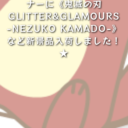
ナーに《鬼滅の刃
GLITTER&GLAMOURS
-NEZUKO KAMADO-》
など新景品入荷しました！
★