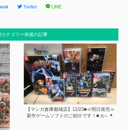
book
Twitter
LINE
同カテゴリー前後の記事
【マンガ倉庫都城店】12/23■≪明日発売≫
新作ゲームソフトのご紹介です！■
次へ