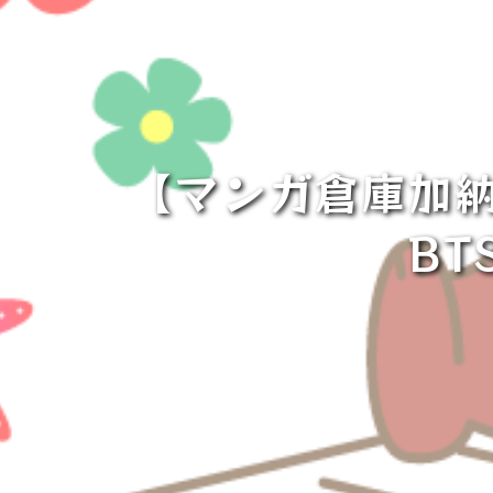
【マンガ倉庫加納店
BT