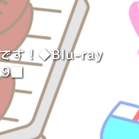
す！◆Blu-ray
19■