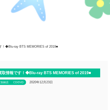
u-ray BTS MEMORIES of 2019■
報です！◆Blu-ray BTS MEMORIES of 2019■
2020年12月23日
庫加納店
CD/DVD