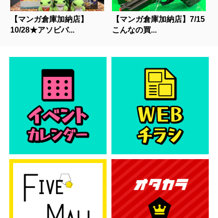
【マンガ倉庫加納店】
【マンガ倉庫加納店】7/15
10/28★アソビバ...
こんなの買...