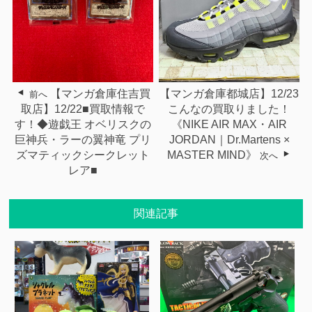
【マンガ倉庫都城店】12/23
【マンガ倉庫住吉買
前へ
こんなの買取りました！
取店】12/22■買取情報で
《NIKE AIR MAX・AIR
す！◆遊戯王 オベリスクの
JORDAN｜Dr.Martens ×
巨神兵・ラーの翼神竜 プリ
MASTER MIND》
ズマティックシークレット
次へ
レア■
関連記事