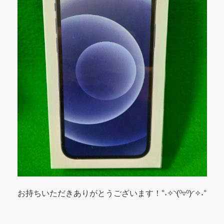
お持ちいただきありがとうございます！°˖✧◝(⁰▿⁰)◜✧˖°